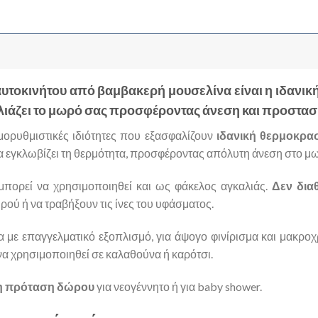
αυτοκινήτου από βαμβακερή μουσελίνα είναι η ιδανική ε
αλιάζει το μωρό σας προσφέροντας άνεση και προστασί
ρμορυθμιστικές ιδιότητες που εξασφαλίζουν
ιδανική θερμοκρα
α εγκλωβίζει τη θερμότητα, προσφέροντας απόλυτη άνεση στο μ
 μπορεί να χρησιμοποιηθεί και ως φάκελος αγκαλιάς.
Δεν δια
ού ή να τραβήξουν τις ίνες του υφάσματος.
α με επαγγελματικό εξοπλισμό, για άψογο φινίρισμα και μακροχ
να χρησιμοποιηθεί σε καλαθούνα ή καρότσι.
η πρόταση δώρου
για νεογέννητο ή για baby shower.