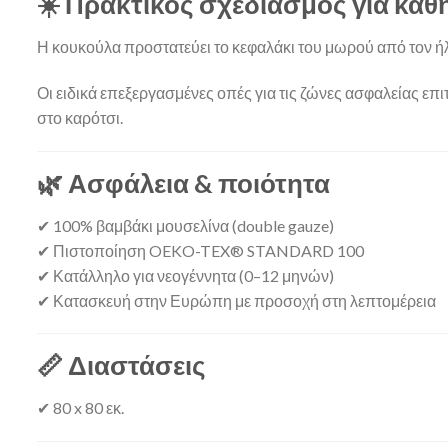
☀️ Πρακτικός σχεδιασμός για κα
Η κουκούλα προστατεύει το κεφαλάκι του μωρού από τον ήλι
Οι ειδικά επεξεργασμένες οπές για τις ζώνες ασφαλείας επ
στο καρότσι.
🌿 Ασφάλεια & ποιότητα
✔ 100% βαμβάκι μουσελίνα (double gauze)
✔ Πιστοποίηση OEKO-TEX® STANDARD 100
✔ Κατάλληλο για νεογέννητα (0–12 μηνών)
✔ Κατασκευή στην Ευρώπη με προσοχή στη λεπτομέρεια
📏 Διαστάσεις
✔ 80 x 80 εκ.