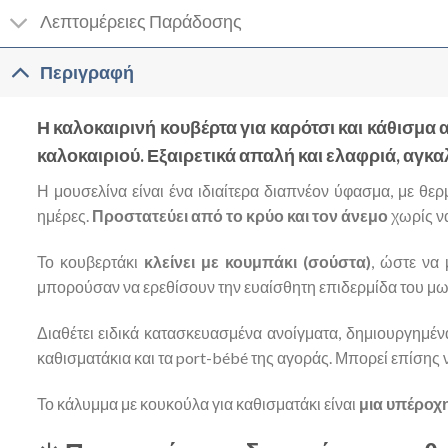
Λεπτομέρειες Παράδοσης
Περιγραφή
Η καλοκαιρινή κουβέρτα για καρότσι και κάθισμα 
καλοκαιριού. Εξαιρετικά απαλή και ελαφριά, αγκ
Η μουσελίνα είναι ένα ιδιαίτερα διαπνέον ύφασμα, με θε
ημέρες.
Προστατεύει από το κρύο και τον άνεμο
χωρίς ν
Το κουβερτάκι
κλείνει με κουμπάκι (σούστα)
, ώστε να
μπορούσαν να ερεθίσουν την ευαίσθητη επιδερμίδα του μωρ
Διαθέτει ειδικά κατασκευασμένα ανοίγματα, δημιουργημέν
καθισματάκια και τα port-bébé της αγοράς. Μπορεί επίσης 
Το κάλυμμα με κουκούλα για καθισματάκι είναι
μια υπέροχ