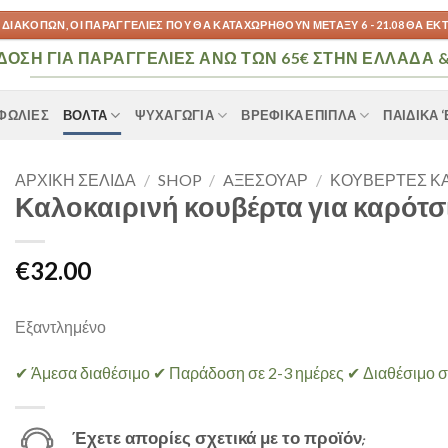
ΔΙΑΚΟΠΏΝ, ΟΙ ΠΑΡΑΓΓΕΛΊΕΣ ΠΟΥ ΘΑ ΚΑΤΑΧΩΡΗΘΟΎΝ ΜΕΤΑΞΎ 6 - 21.08 ΘΑ ΕΚ
ΟΣΗ ΓΙΑ ΠΑΡΑΓΓΕΛΊΕΣ ΆΝΩ ΤΩΝ 65€ ΣΤΗΝ ΕΛΛΆΔΑ &
ΦΩΛΙΈΣ
ΒΌΛΤΑ
ΨΥΧΑΓΩΓΊΑ
ΒΡΕΦΙΚΆ ΈΠΙΠΛΑ
ΠΑΙΔΙΚΆ 
ΑΡΧΙΚΉ ΣΕΛΊΔΑ
/
SHOP
/
AΞΕΣΟΥΆΡ
/
ΚΟΥΒΈΡΤΕΣ Κ
Καλοκαιρινή κουβέρτα για καρότσ
€
32.00
Εξαντλημένο
✔ Άμεσα διαθέσιμο ✔ Παράδοση σε 2-3 ημέρες ✔ Διαθέσιμο σ
Έχετε απορίες σχετικά με το προϊόν;