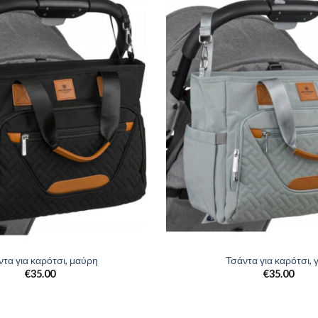
ντα για καρότσι, μαύρη
Τσάντα για καρότσι, γ
€
35.00
€
35.00