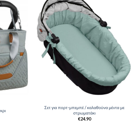
Σετ για πορτ-μπεμπέ / καλαθούνα μέντα με
κρι
στρωματάκι
€
24.90