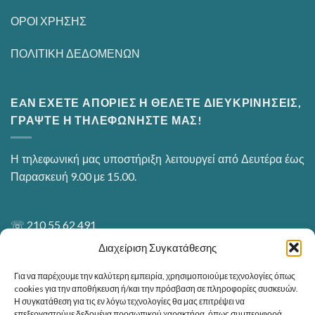
ΟΡΟΙ ΧΡΗΣΗΣ
ΠΟΛΙΤΙΚΗ ΔΕΔΟΜΕΝΩΝ
ΕAΝ ΕΧΕΤΕ ΑΠΟΡΙΕΣ Η ΘΕΛΕΤΕ ΔΙΕΥΚΡΙΝΗΣΕΙΣ,
ΓΡΑΨΤΕ Η ΤΗΛΕΦΩΝΗΣΤΕ ΜΑΣ!
Η τηλεφωνική μας υποστήριξη λειτουργεί από Δευτέρα έως
Παρασκευή 9.00 με 15.00.
☏
210 55 62 491
Διαχείριση Συγκατάθεσης
sh
**
@
*****
ou.gr
Για να παρέχουμε την καλύτερη εμπειρία, χρησιμοποιούμε τεχνολογίες όπως
cookies για την αποθήκευση ή/και την πρόσβαση σε πληροφορίες συσκευών.
Η συγκατάθεση για τις εν λόγω τεχνολογίες θα μας επιτρέψει να
ΕΙΜΑΣΤΕ ΣΤΗΝ ΕΛΕΥΣΙΝΑ
επεξεργαστούμε δεδομένα προσωπικού χαρακτήρα, όπως συμπεριφορά